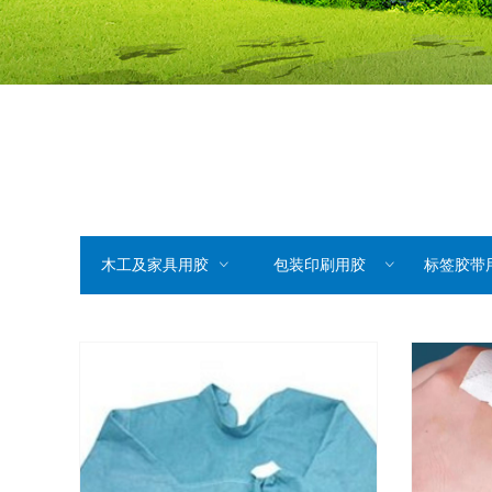
木工及家具用胶
ꀁ
包装印刷用胶
ꀁ
标签胶带用压