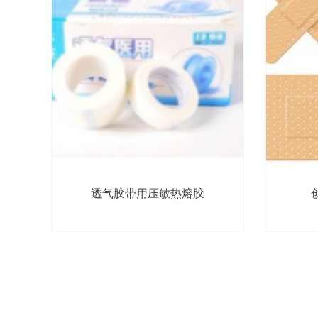
透气胶带用压敏热熔胶