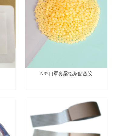
N95口罩鼻梁铝条贴合胶