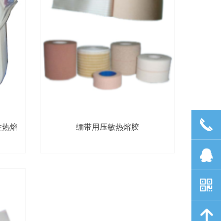
끅
性热熔
绷带用压敏热熔胶
뀩
낃
녕