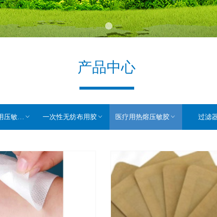
产品中心
敏热熔胶
ꀁ
一次性无纺布用胶
ꀁ
医疗用热熔压敏胶
ꀁ
过滤