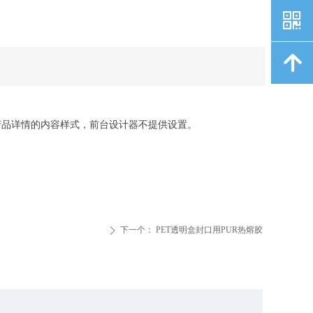
낃
녕
产品详情的内容样式，前台设计器不提供设置。
下一个：
PET透明盒封口用PUR热熔胶
ꄲ