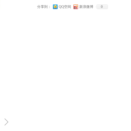
分享到：
QQ空间
新浪微博
0
ꁇ