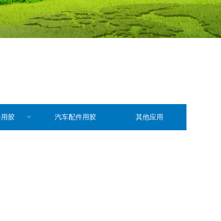
器用胶
ꀁ
汽车配件用胶
其他应用