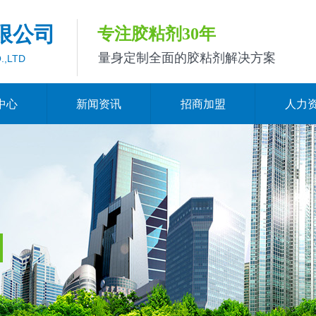
限公司
专注胶粘剂30年
量身定制全面的胶粘剂解决方案
.,LTD
中心
新闻资讯
招商加盟
人力
e:Style1,ColorName:Item0,Message:InitError, ControlType:productSlideBi
造