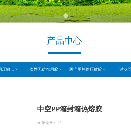
产品中心
敏热熔胶
ꀁ
一次性无纺布用胶
ꀁ
医疗用热熔压敏胶
ꀁ
过滤
中空PP箱封箱热熔胶
浏览量：
140
넶