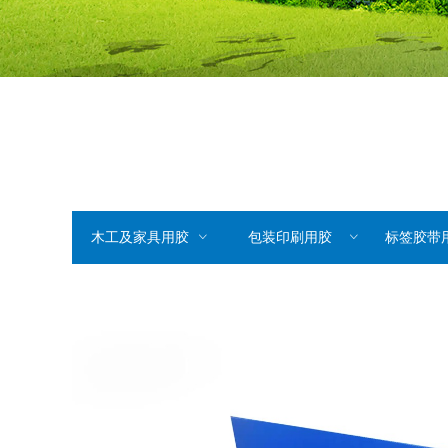
木工及家具用胶
ꀁ
包装印刷用胶
ꀁ
标签胶带用压