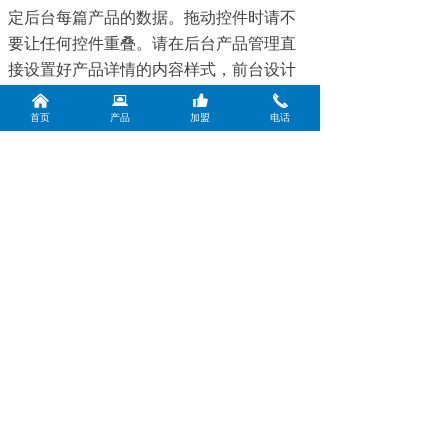
定后台每篇产品的数据。拖动控件时请不
要让任何控件重叠。请在后台产品管理直
接设置好产品详情的内容样式，前台设计
器不提供设置。
낀
뀵
뀗
끅
首页
产品
加盟
电话
上一个：
气泡袋快递袋封口胶
ꄴ
下一个：
纸质快递袋封口胶
ꄲ
电话：021-59761668
手机：13901973427（微信同号）
邮箱：info@shrocky.com