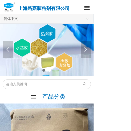
上海路嘉胶粘剂有限公司
끀
简体中文
ꀅ
热熔胶
水基胶
넳
넲
压敏
热熔胶
ꄙ
产品分类
끀